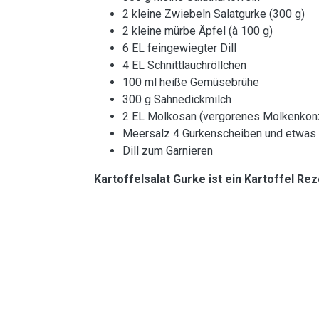
2 kleine Zwiebeln Salatgurke (300 g)
2 kleine mürbe Äpfel (à 100 g)
6 EL feingewiegter Dill
4 EL Schnittlauchröllchen
100 ml heiße Gemüsebrühe
300 g Sahnedickmilch
2 EL Molkosan (vergorenes Molkenkonze
Meersalz 4 Gurkenscheiben und etwas
Dill zum Garnieren
Kartoffelsalat Gurke ist ein Kartoffel Re