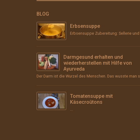
BLOG
Erbsensuppe
Darmgesund erhalten und
wiederherstellen mit Hilfe von
Ayurveda
Tomatensuppe mit
Käsecroûtons
...