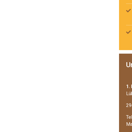
U
1.
Lü
29
Te
Ma