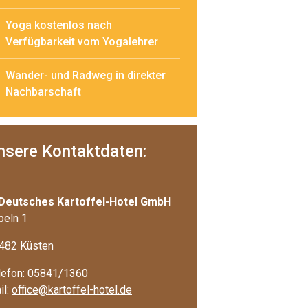
Yoga kostenlos nach
Verfügbarkeit vom Yogalehrer
Wander- und Radweg in direkter
Nachbarschaft
nsere Kontaktdaten:
 Deutsches Kartoffel-Hotel GmbH
beln 1
482 Küsten
lefon: 05841/1360
il:
office@kartoffel-hotel.de