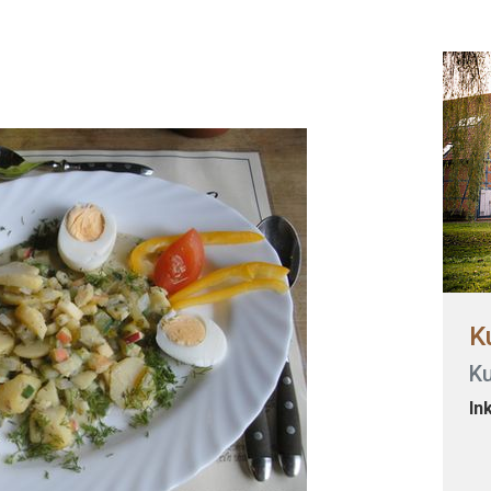
K
K
In