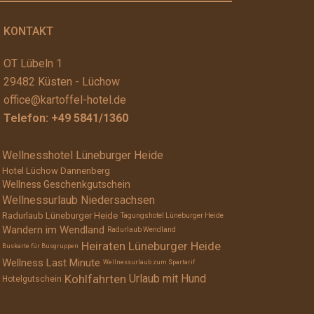
KONTAKT
OT Lübeln 1
29482 Küsten - Lüchow
office@kartoffel-hotel.de
Telefon:
+49 5841/1360
Wellnesshotel Lüneburger Heide
Hotel Lüchow Dannenberg
Wellness Geschenkgutschein
Wellnessurlaub Niedersachsen
Radurlaub Lüneburger Heide
Tagungshotel Lüneburger Heide
Wandern im Wendland
Radurlaub Wendland
Heiraten Lüneburger Heide
Buskarte für Busgruppen
Wellness Last Minute
Wellnessurlaub zum Spartarif
Kohlfahrten
Urlaub mit Hund
Hotelgutschein