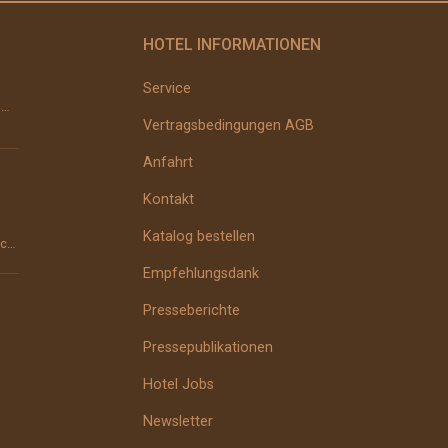
HOTEL INFORMATIONEN
Service
Erbsensuppe Zubereitung: Sellerie und Möhren schälen, grob stückeln und &#8211; wenn vorhanden &#...
Vertragsbedingungen AGB
Anfahrt
Kontakt
Katalog bestellen
Der Darm ist die Wurzel des Menschen. Das wusste man schon im Altertum und vor über 2000 Jahren im ...
Empfehlungsdank
Presseberichte
Pressepublikationen
Hotel Jobs
Newsletter