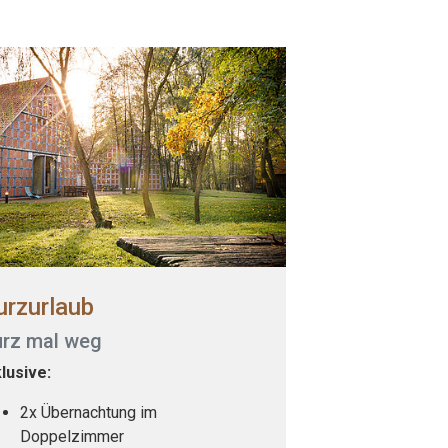
urzurlaub
urz mal weg
klusive:
2x Übernachtung im
Doppelzimmer