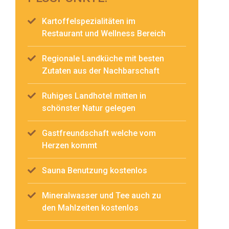
Kartoffelspezialitäten im
Restaurant und Wellness Bereich
Regionale Landküche mit besten
Zutaten aus der Nachbarschaft
Ruhiges Landhotel mitten in
schönster Natur gelegen
Gastfreundschaft welche vom
Herzen kommt
Sauna Benutzung kostenlos
Mineralwasser und Tee auch zu
den Mahlzeiten kostenlos