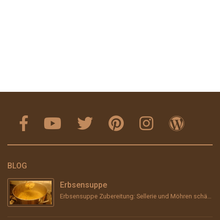
BLOG
Erbsensuppe
Erbsensuppe Zubereitung: Sellerie und Möhren schälen, grob stückeln und &#8211; wenn vorhanden &#...