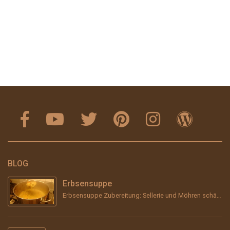
BLOG
Erbsensuppe
Erbsensuppe Zubereitung: Sellerie und Möhren schälen, grob stückeln und &#8211; wenn vorhanden &#...