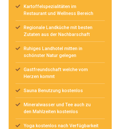
Kartoffelspezialitäten im
Restaurant und Wellness Bereich
Regionale Landküche mit besten
Zutaten aus der Nachbarschaft
Ruhiges Landhotel mitten in
schönster Natur gelegen
Gastfreundschaft welche vom
Herzen kommt
Sauna Benutzung kostenlos
Mineralwasser und Tee auch zu
den Mahlzeiten kostenlos
Yoga kostenlos nach Verfügbarkeit