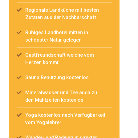
Regionale Landküche mit besten
Zutaten aus der Nachbarschaft
Ruhiges Landhotel mitten in
schönster Natur gelegen
Gastfreundschaft welche vom
Herzen kommt
Sauna Benutzung kostenlos
Mineralwasser und Tee auch zu
den Mahlzeiten kostenlos
Yoga kostenlos nach Verfügbarkeit
vom Yogalehrer
Wander- und Radweg in direkter