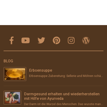
BLOG
Erbsensuppe
Erbsensuppe Zubereitung: Sellerie und Möhren schälen, grob stückeln und &#8211; wenn vorhanden &#...
Darmgesund erhalten und wiederherstellen
mit Hilfe von Ayurveda
Der Darm ist die Wurzel des Menschen. Das wusste man schon im Altertum und vor über 2000 Jahren im ...