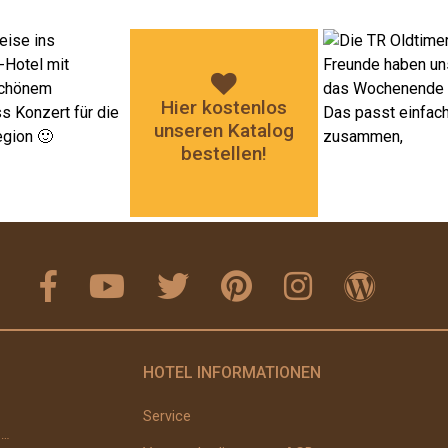
Hier kostenlos
unseren Katalog
bestellen!
HOTEL INFORMATIONEN
Service
Erbsensuppe Zubereitung: Sellerie und Möhren schälen, grob stückeln und &#8211; wenn vorhanden &#...