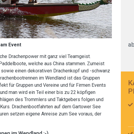
ab
eam Event
iche Drachenpower mit ganz viel Teamgeist.
 Paddelboote, welche aus China stammen. Zumeist
en sowie einen dekorativen Drachenkopf und -schwanz
. Drachenbootrennen im Wendland ist das Gruppen
K
rfekt für Gruppen und Vereine und für Firmen Events
P
und man wird ein Teil einer bis zu 22 köpfigen
chlägen des Trommlers und Taktgebers folgen und
n Kurs. Drachenbootfahrten auf dem Gartower See
Touren setzen eigene Anreise zum See voraus, der
nnen im Wendland :-)