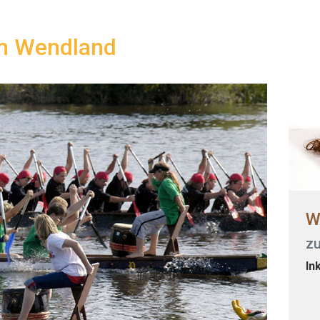
m Wendland
W
zu
In