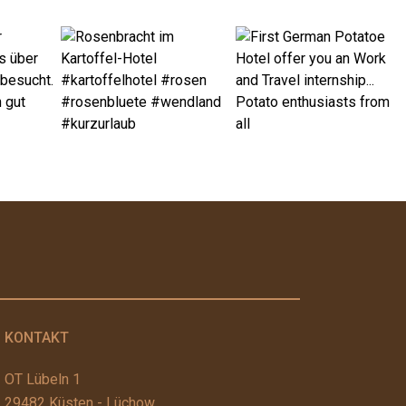
KONTAKT
OT Lübeln 1
29482 Küsten - Lüchow