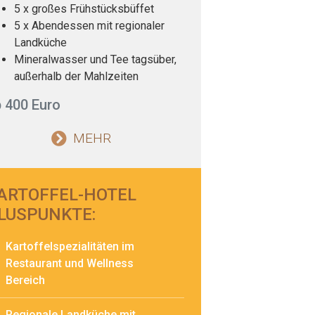
5 x großes Frühstücksbüffet
5 x Abendessen mit regionaler
Landküche
Mineralwasser und Tee tagsüber,
außerhalb der Mahlzeiten
 400 Euro
MEHR
ARTOFFEL-HOTEL
LUSPUNKTE:
Kartoffelspezialitäten im
Restaurant und Wellness
Bereich
Regionale Landküche mit