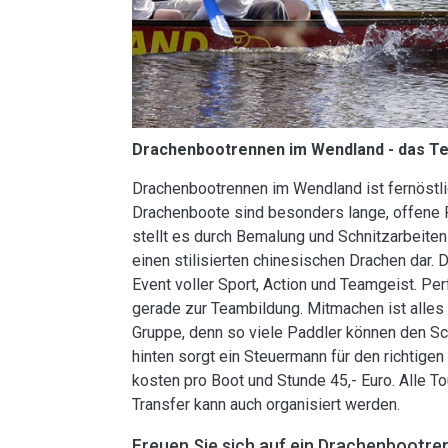
Drachenbootrennen im Wendland - das T
Drachenbootrennen im Wendland ist fernöstl
Drachenboote sind besonders lange, offene
stellt es durch Bemalung und Schnitzarbeit
einen stilisierten chinesischen Drachen dar
Event voller Sport, Action und Teamgeist. Pe
gerade zur Teambildung. Mitmachen ist alles 
Gruppe, denn so viele Paddler können den S
hinten sorgt ein Steuermann für den richtige
kosten pro Boot und Stunde 45,- Euro. Alle 
Transfer kann auch organisiert werden.
Freuen Sie sich auf ein Drachenbootre