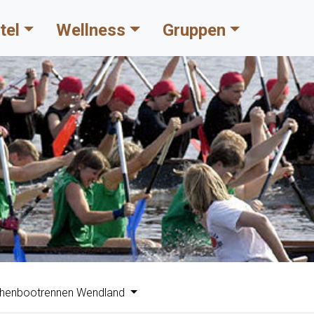
tel
Wellness
Gruppen
henbootrennen Wendland