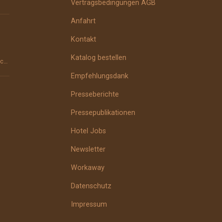
Vertragsbedingungen AGB
Anfahrt
Kontakt
Katalog bestellen
Der Darm ist die Wurzel des Menschen. Das wusste man schon im Altertum und vor über 2000 Jahren im ...
Empfehlungsdank
Presseberichte
Pressepublikationen
Hotel Jobs
Newsletter
Workaway
Datenschutz
Impressum