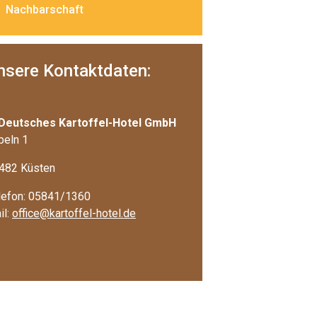
Nachbarschaft
nsere Kontaktdaten:
 Deutsches Kartoffel-Hotel GmbH
beln 1
482 Küsten
lefon: 05841/1360
il:
office@kartoffel-hotel.de