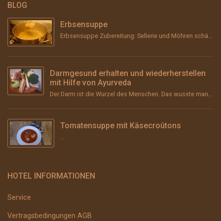
BLOG
Erbsensuppe
Erbsensuppe Zubereitung: Sellerie und Möhren schälen, grob stückeln und &#8211; wenn vorhanden &#...
Darmgesund erhalten und wiederherstellen
mit Hilfe von Ayurveda
Der Darm ist die Wurzel des Menschen. Das wusste man schon im Altertum und vor über 2000 Jahren im ...
Tomatensuppe mit Käsecroûtons
...
HOTEL INFORMATIONEN
Service
Vertragsbedingungen AGB