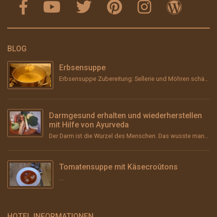
BLOG
Erbsensuppe
Erbsensuppe Zubereitung: Sellerie und Möhren schälen, grob stückeln und &#8211; wenn vorhanden &#...
Darmgesund erhalten und wiederherstellen
mit Hilfe von Ayurveda
Der Darm ist die Wurzel des Menschen. Das wusste man schon im Altertum und vor über 2000 Jahren im ...
Tomatensuppe mit Käsecroûtons
...
HOTEL INFORMATIONEN