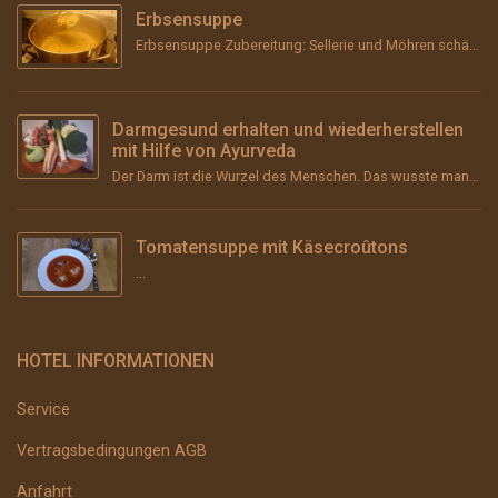
Erbsensuppe
Erbsensuppe Zubereitung: Sellerie und Möhren schälen, grob stückeln und &#8211; wenn vorhanden &#...
Darmgesund erhalten und wiederherstellen
mit Hilfe von Ayurveda
Der Darm ist die Wurzel des Menschen. Das wusste man schon im Altertum und vor über 2000 Jahren im ...
Tomatensuppe mit Käsecroûtons
...
HOTEL INFORMATIONEN
Service
Vertragsbedingungen AGB
Anfahrt