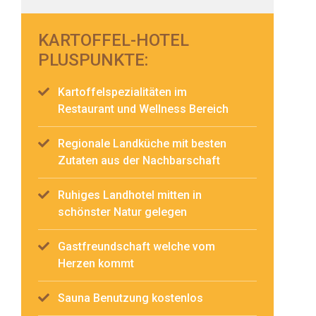
KARTOFFEL-HOTEL
PLUSPUNKTE:
Kartoffelspezialitäten im
Restaurant und Wellness Bereich
Regionale Landküche mit besten
Zutaten aus der Nachbarschaft
Ruhiges Landhotel mitten in
schönster Natur gelegen
Gastfreundschaft welche vom
Herzen kommt
Sauna Benutzung kostenlos