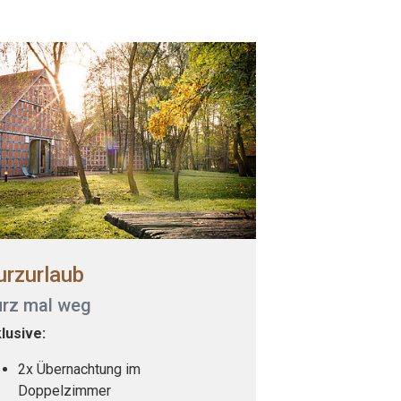
urzurlaub
urz mal weg
klusive:
2x Übernachtung im
Doppelzimmer