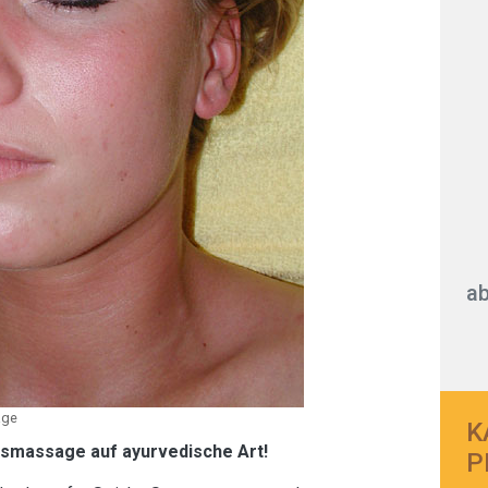
ab
age
K
smassage auf ayurvedische Art!
P