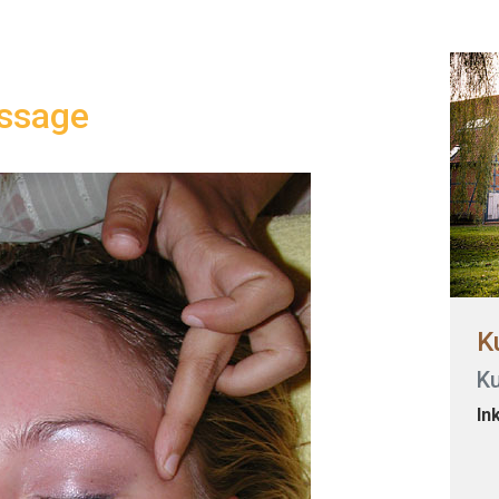
ssage
K
K
In