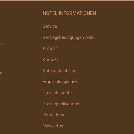
HOTEL INFORMATIONEN
Service
Erbsensuppe Zubereitung: Sellerie und Möhren schälen, grob stückeln und &#8211; wenn vorhanden &#...
Vertragsbedingungen AGB
Anfahrt
Kontakt
Katalog bestellen
Der Darm ist die Wurzel des Menschen. Das wusste man schon im Altertum und vor über 2000 Jahren im ...
Empfehlungsdank
Presseberichte
Pressepublikationen
Hotel Jobs
Newsletter