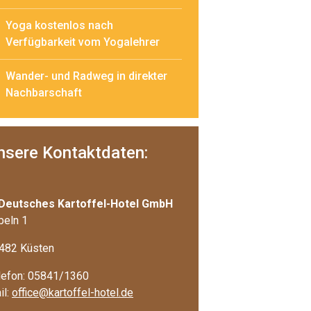
Yoga kostenlos nach
Verfügbarkeit vom Yogalehrer
Wander- und Radweg in direkter
Nachbarschaft
nsere Kontaktdaten:
 Deutsches Kartoffel-Hotel GmbH
beln 1
482 Küsten
lefon: 05841/1360
il:
office@kartoffel-hotel.de