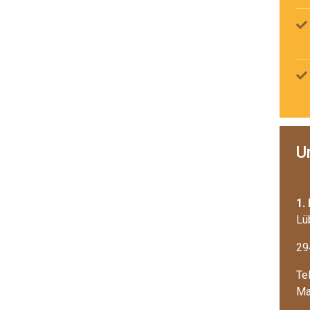
U
1.
Lü
29
Te
Ma